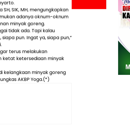
imyarto.
a SH, SIK, MH, mengungkapkan
nemukan adanya oknum-oknum
nan minyak goreng.
ai tidak ada. Tapi kalau
siapa pun. Ingat ya, siapa pun,”
i.
gar terus melakukan
 ketat ketersediaan minyak
adi kelangkaan minyak goreng
pungkas AKBP Yoga.(*)