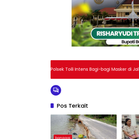
Polsek Toili Intens Bagi-bagi Masker di 
Pos Terkait
banggai