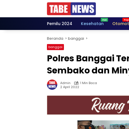
Langsung
ke
konten
Pemilu 2024
Kesehatan
Otomot
Beranda
banggai
banggai
Polres Banggai Te
Sembako dan Min
Admin
1 Min Baca
2 April 2022