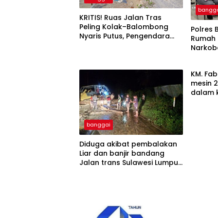
bangg
KRITIS! Ruas Jalan Tras
Peling Kolak–Balombong
Polres 
Nyaris Putus, Pengendara
Rumah 
Terancam Celaka
Narkob
KM. Fab
mesin 2
dalam 
banggai
Diduga akibat pembalakan
Liar dan banjir bandang
Jalan trans Sulawesi Lumpuh
Total di Desa Huhak