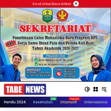
Langsung
×
Scroll Untuk Baca Artikel
ke
konten
Pemilu 2024
Kesehatan
Otomotif
Internasional