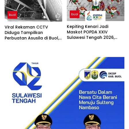
buol
buol
Kepiting Kenari Jadi
Viral Rekaman CCTV
Maskot POPDA XXIV
Diduga Tampilkan
Sulawesi Tengah 2026,
Perbuatan Asusila di Buol,
Buol Angkat Kekayaan
Warga Minta Aparat
Alam dan Siap Sambut 700
Lakukan Penyelidikan
Peserta