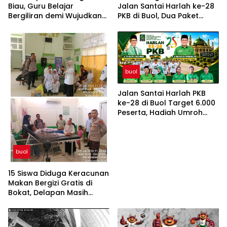
Biau, Guru Belajar
Jalan Santai Harlah ke-28
Bergiliran demi Wujudkan
PKB di Buol, Dua Paket
Pendidikan Inklusif
Umroh dan Sepeda Motor
Berkualitas
Jadi Rebutan
buol
Jalan Santai Harlah PKB
ke-28 di Buol Target 6.000
Peserta, Hadiah Umroh
dan Sepeda Motor
buol
15 Siswa Diduga Keracunan
Makan Bergizi Gratis di
Bokat, Delapan Masih
Dirawat di Puskesmas