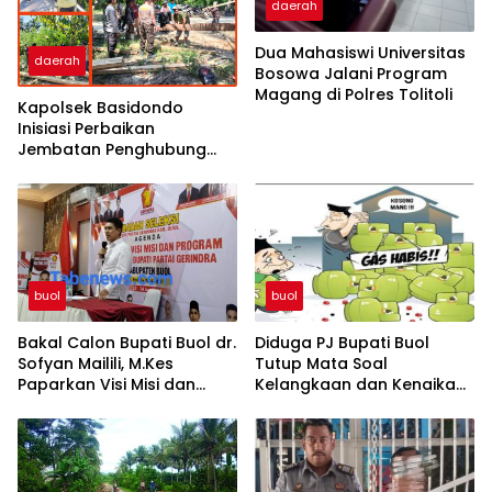
daerah
Dua Mahasiswi Universitas
daerah
Bosowa Jalani Program
Magang di Polres Tolitoli
Kapolsek Basidondo
Inisiasi Perbaikan
Jembatan Penghubung
Dua Dusun di Desa
Kayulompa
buol
buol
Bakal Calon Bupati Buol dr.
Diduga PJ Bupati Buol
Sofyan Mailili, M.Kes
Tutup Mata Soal
Paparkan Visi Misi dan
Kelangkaan dan Kenaikan
Program Menuju
Gas Elpiji 3 Kg di Tingkat
Pembangunan Buol
Pangkalan dan Pengecer
Berkelanjutan