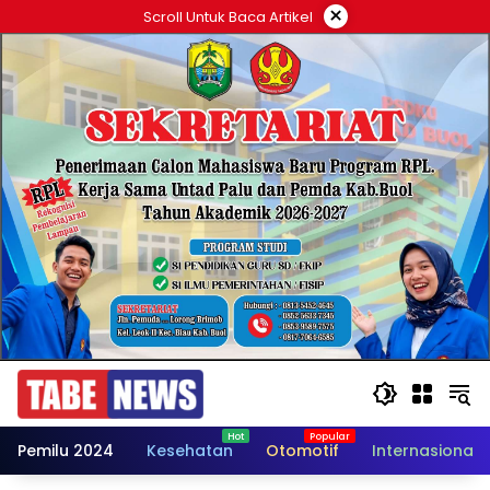
Langsung
×
Scroll Untuk Baca Artikel
ke
konten
Pemilu 2024
Kesehatan
Otomotif
Internasional