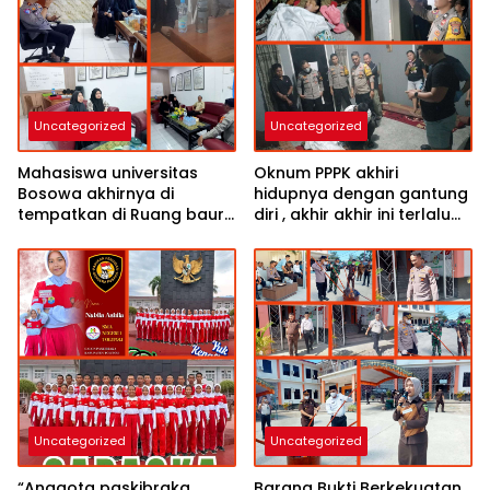
Uncategorized
Uncategorized
Mahasiswa universitas
Oknum PPPK akhiri
Bosowa akhirnya di
hidupnya dengan gantung
tempatkan di Ruang baur
diri , akhir akhir ini terlalu
SIM satlantas polres
berat beban hidup “Cerita
Tolitoli siang ini
korban semasa hidup”
Uncategorized
Uncategorized
“Anggota paskibraka
Barang Bukti Berkekuatan