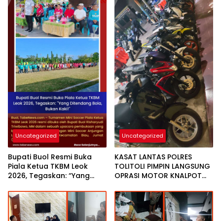
Uncategorized
Uncategorized
Bupati Buol Resmi Buka
KASAT LANTAS POLRES
Piala Ketua TKBM Leok
TOLITOLI PIMPIN LANGSUNG
2026, Tegaskan: “Yang
OPRASI MOTOR KNALPOT
Ditendang Bola, Bukan
BOGAR,INGINKAN WARGA
Kaki!”
TIDUR NYAMAN DI MALAM
HARI