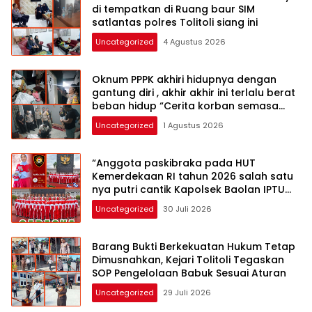
di tempatkan di Ruang baur SIM
satlantas polres Tolitoli siang ini
Uncategorized
4 Agustus 2026
Oknum PPPK akhiri hidupnya dengan
gantung diri , akhir akhir ini terlalu berat
beban hidup “Cerita korban semasa
hidup”
Uncategorized
1 Agustus 2026
“Anggota paskibraka pada HUT
Kemerdekaan RI tahun 2026 salah satu
nya putri cantik Kapolsek Baolan IPTU
Samir Muhammad SH MH yuk kenali”
Uncategorized
30 Juli 2026
Barang Bukti Berkekuatan Hukum Tetap
Dimusnahkan, Kejari Tolitoli Tegaskan
SOP Pengelolaan Babuk Sesuai Aturan
Uncategorized
29 Juli 2026