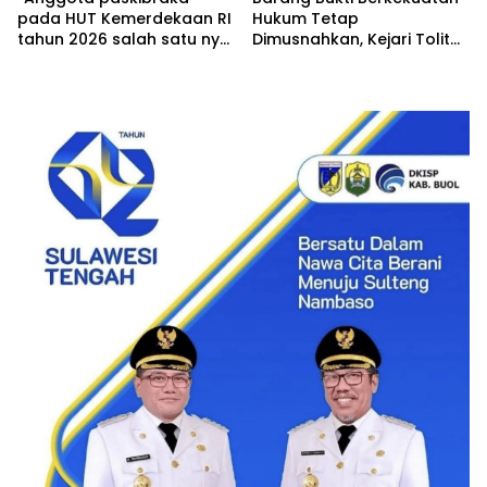
pada HUT Kemerdekaan RI
Hukum Tetap
tahun 2026 salah satu nya
Dimusnahkan, Kejari Tolitoli
putri cantik Kapolsek
Tegaskan SOP
Baolan IPTU Samir
Pengelolaan Babuk Sesuai
Muhammad SH MH yuk
Aturan
kenali”