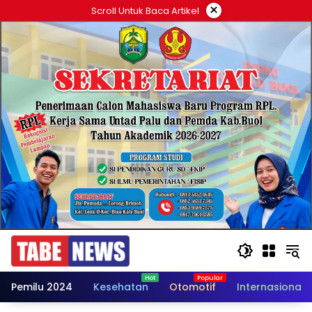
Langsung
×
Scroll Untuk Baca Artikel
ke
konten
Pemilu 2024
Kesehatan
Otomotif
Internasional