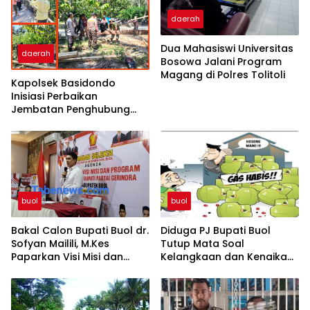
daerah
Dua Mahasiswi Universitas
daerah
Bosowa Jalani Program
Magang di Polres Tolitoli
Kapolsek Basidondo
Inisiasi Perbaikan
Jembatan Penghubung
Dua Dusun di Desa
Kayulompa
buol
buol
Bakal Calon Bupati Buol dr.
Diduga PJ Bupati Buol
Sofyan Mailili, M.Kes
Tutup Mata Soal
Paparkan Visi Misi dan
Kelangkaan dan Kenaikan
Program Menuju
Gas Elpiji 3 Kg di Tingkat
Pembangunan Buol
Pangkalan dan Pengecer
Berkelanjutan