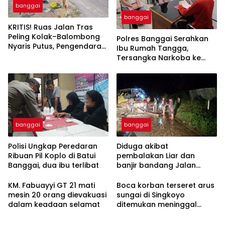
banggai
banggai
KRITIS! Ruas Jalan Tras
Peling Kolak–Balombong
Polres Banggai Serahkan
Nyaris Putus, Pengendara
Ibu Rumah Tangga,
Terancam Celaka
Tersangka Narkoba ke
Kejaksaan
banggai
banggai
Polisi Ungkap Peredaran
Diduga akibat
Ribuan Pil Koplo di Batui
pembalakan Liar dan
Banggai, dua ibu terlibat
banjir bandang Jalan
trans Sulawesi Lumpuh
Total di Desa Huhak
KM. Fabuayyi GT 21 mati
Boca korban terseret arus
mesin 20 orang dievakuasi
sungai di Singkoyo
dalam keadaan selamat
ditemukan meninggal
Dunia