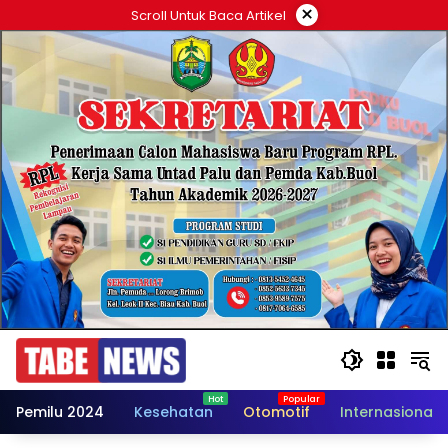
Langsung
×
Scroll Untuk Baca Artikel
ke
konten
Pemilu 2024
Kesehatan
Otomotif
Internasional