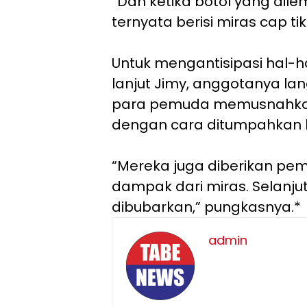
“Dan ketika botol yang dilem
ternyata berisi miras cap tik
Untuk mengantisipasi hal-ha
lanjut Jimy, anggotanya l
para pemuda memusnahkan
dengan cara ditumpahkan 
“Mereka juga diberikan pe
dampak dari miras. Selanj
dibubarkan,” pungkasnya.*
admin