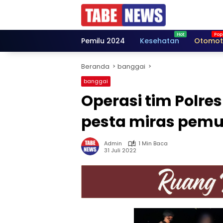
Langsung
ke
konten
Pemilu 2024
Kesehatan
Otomot
Beranda
banggai
banggai
Operasi tim Polre
pesta miras pem
Admin
1 Min Baca
31 Juli 2022