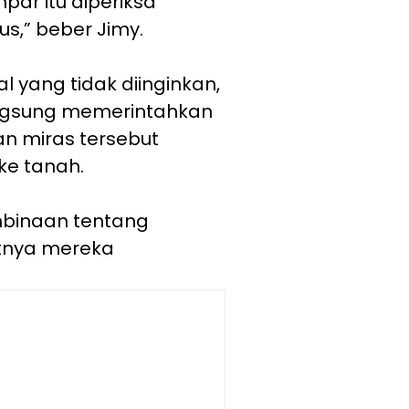
par itu diperiksa
us,” beber Jimy.
l yang tidak diinginkan,
angsung memerintahkan
 miras tersebut
ke tanah.
mbinaan tentang
utnya mereka