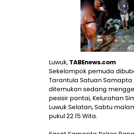
Luwuk,
TABEnews.com
Sekelompok pemuda dibuba
Tarantula Satuan Samapta 
ditemukan sedang menggel
pesisir pantai, Kelurahan 
Luwuk Selatan, Sabtu malam
pukul 22.15 Wita.
Kasat Samapta Polres Bang