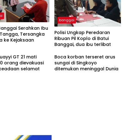
ai
banggai
Banggai Serahkan Ibu
Polisi Ungkap Peredaran
Tangga, Tersangka
Ribuan Pil Koplo di Batui
a ke Kejaksaan
Banggai, dua ibu terlibat
uayyi GT 21 mati
Boca korban terseret arus
0 orang dievakuasi
sungai di Singkoyo
keadaan selamat
ditemukan meninggal Dunia