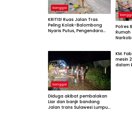
banggai
bangg
KRITIS! Ruas Jalan Tras
Peling Kolak–Balombong
Polres 
Nyaris Putus, Pengendara
Rumah 
Terancam Celaka
Narkob
KM. Fab
mesin 2
dalam 
banggai
Diduga akibat pembalakan
Liar dan banjir bandang
Jalan trans Sulawesi Lumpuh
Total di Desa Huhak