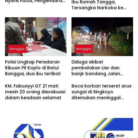
Nyaris Putus, Pengendara
Ibu Rumah Tangga,
Terancam Celaka
Tersangka Narkoba ke
Kejaksaan
banggai
banggai
Polisi Ungkap Peredaran
Diduga akibat
Ribuan Pil Koplo di Batui
pembalakan Liar dan
Banggai, dua ibu terlibat
banjir bandang Jalan
trans Sulawesi Lumpuh
Total di Desa Huhak
KM. Fabuayyi GT 21 mati
Boca korban terseret arus
mesin 20 orang dievakuasi
sungai di Singkoyo
dalam keadaan selamat
ditemukan meninggal
Dunia