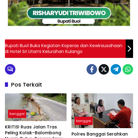
Bupati Buol Buka Kegiatan Koperas dan Kewirausahaan
di Hotel Sri Utami Kelurahan Kulango
Pos Terkait
banggai
banggai
KRITIS! Ruas Jalan Tras
Peling Kolak–Balombong
Polres Banggai Serahkan