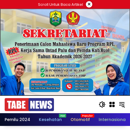
Langsung
×
Scroll Untuk Baca Artikel
ke
konten
Pemilu 2024
Kesehatan
Otomotif
Internasional