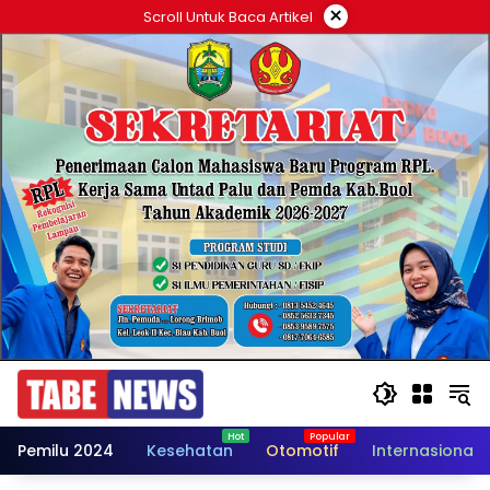
Langsung
×
Scroll Untuk Baca Artikel
ke
konten
Pemilu 2024
Kesehatan
Otomotif
Internasional