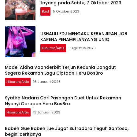
tayang pada Sabtu, 7 Oktober 2023
Buol
5 Oktober 2023
LISHALILI FDJ MENGAKU KEBANJIRAN JOB
KARENA PENAMPILANYA YG UNIQ
Hiburan/artis
5 Agustus 2023
Model Aldha Vaanderbilt Terjun Kedunia Dangdut
Segera Rekaman Lagu Ciptaan Heru BosBro
Hiburan/artis
16 Januari 2023
Syafira Nadara Cari Pasangan Duet Untuk Rekaman
Nyanyi Garapan Heru BosBro
Hiburan/artis
13 Januari 2023
Babeh Gue Babeh Lue Juga” Sutradara Teguh Santoso,
begini ceritanya