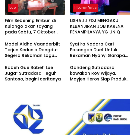
buol
hiburan/artis
Film Sebening Embun di
LISHALILI FDJ MENGAKU
Kulango akan tayang
KEBANJIRAN JOB KARENA
pada Sabtu, 7 Oktober
PENAMPILANYA YG UNIQ
2023
Model Aldha Vaanderbilt
Syafira Nadara Cari
Terjun Kedunia Dangdut
Pasangan Duet Untuk
Segera Rekaman Lagu
Rekaman Nyanyi Garapan
Ciptaan Heru BosBro
Heru BosBro
Babeh Gue Babeh Lue
Gandeng Sutradara
Juga” Sutradara Teguh
kawakan Roy Wijaya,
Santoso, begini ceritanya
Mayjen Heros Siap Produksi
Film Baret Merah