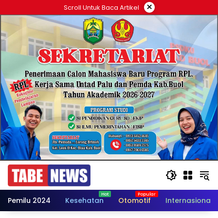
Langsung
×
Scroll Untuk Baca Artikel
ke
konten
Pemilu 2024
Kesehatan
Otomotif
Internasional