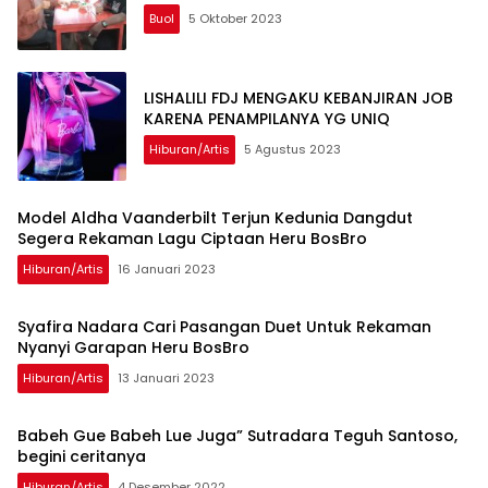
Buol
5 Oktober 2023
LISHALILI FDJ MENGAKU KEBANJIRAN JOB
KARENA PENAMPILANYA YG UNIQ
Hiburan/artis
5 Agustus 2023
Model Aldha Vaanderbilt Terjun Kedunia Dangdut
Segera Rekaman Lagu Ciptaan Heru BosBro
Hiburan/artis
16 Januari 2023
Syafira Nadara Cari Pasangan Duet Untuk Rekaman
Nyanyi Garapan Heru BosBro
Hiburan/artis
13 Januari 2023
Babeh Gue Babeh Lue Juga” Sutradara Teguh Santoso,
begini ceritanya
Hiburan/artis
4 Desember 2022