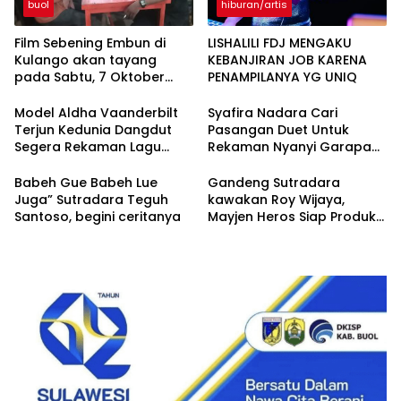
buol
hiburan/artis
Film Sebening Embun di
LISHALILI FDJ MENGAKU
Kulango akan tayang
KEBANJIRAN JOB KARENA
pada Sabtu, 7 Oktober
PENAMPILANYA YG UNIQ
2023
Model Aldha Vaanderbilt
Syafira Nadara Cari
Terjun Kedunia Dangdut
Pasangan Duet Untuk
Segera Rekaman Lagu
Rekaman Nyanyi Garapan
Ciptaan Heru BosBro
Heru BosBro
Babeh Gue Babeh Lue
Gandeng Sutradara
Juga” Sutradara Teguh
kawakan Roy Wijaya,
Santoso, begini ceritanya
Mayjen Heros Siap Produksi
Film Baret Merah