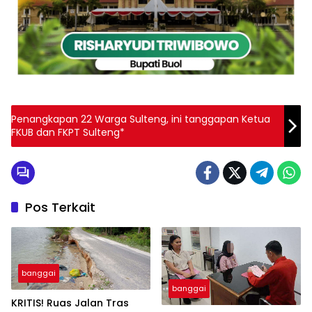
Penangkapan 22 Warga Sulteng, ini tanggapan Ketua
FKUB dan FKPT Sulteng*
Pos Terkait
banggai
banggai
KRITIS! Ruas Jalan Tras