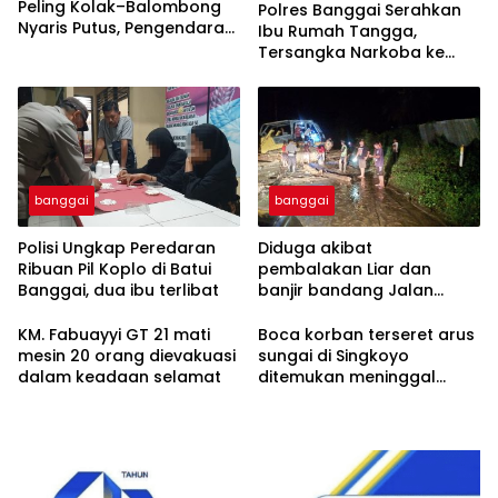
Peling Kolak–Balombong
Polres Banggai Serahkan
Nyaris Putus, Pengendara
Ibu Rumah Tangga,
Terancam Celaka
Tersangka Narkoba ke
Kejaksaan
banggai
banggai
Polisi Ungkap Peredaran
Diduga akibat
Ribuan Pil Koplo di Batui
pembalakan Liar dan
Banggai, dua ibu terlibat
banjir bandang Jalan
trans Sulawesi Lumpuh
Total di Desa Huhak
KM. Fabuayyi GT 21 mati
Boca korban terseret arus
mesin 20 orang dievakuasi
sungai di Singkoyo
dalam keadaan selamat
ditemukan meninggal
Dunia