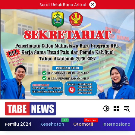
Langsung
×
Scroll Untuk Baca Artikel
ke
konten
Pemilu 2024
Kesehatan
Otomotif
Internasional