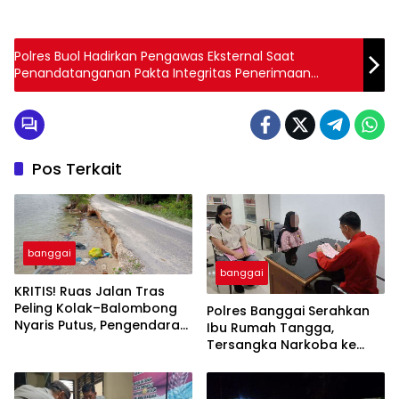
Polres Buol Hadirkan Pengawas Eksternal Saat
Penandatanganan Pakta Integritas Penerimaan
Terpadu Anggota Polri TA. 2022
Pos Terkait
banggai
banggai
KRITIS! Ruas Jalan Tras
Peling Kolak–Balombong
Polres Banggai Serahkan
Nyaris Putus, Pengendara
Ibu Rumah Tangga,
Terancam Celaka
Tersangka Narkoba ke
Kejaksaan