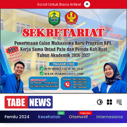
Langsung
×
Scroll Untuk Baca Artikel
ke
konten
Pemilu 2024
Kesehatan
Otomotif
Internasional