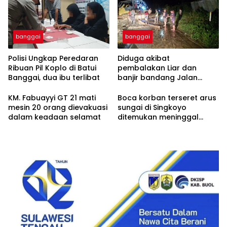
banggai
banggai
Polisi Ungkap Peredaran
Diduga akibat
Ribuan Pil Koplo di Batui
pembalakan Liar dan
Banggai, dua ibu terlibat
banjir bandang Jalan
trans Sulawesi Lumpuh
Total di Desa Huhak
KM. Fabuayyi GT 21 mati
Boca korban terseret arus
mesin 20 orang dievakuasi
sungai di Singkoyo
dalam keadaan selamat
ditemukan meninggal
Dunia