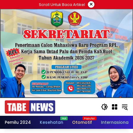
Langsung
×
Scroll Untuk Baca Artikel
ke
konten
Pemilu 2024
Kesehatan
Otomotif
Internasional