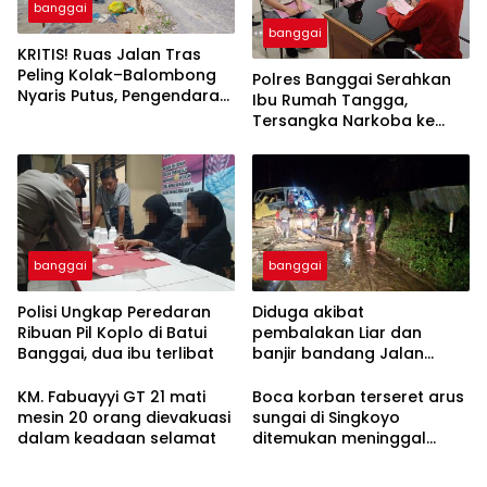
banggai
banggai
KRITIS! Ruas Jalan Tras
Peling Kolak–Balombong
Polres Banggai Serahkan
Nyaris Putus, Pengendara
Ibu Rumah Tangga,
Terancam Celaka
Tersangka Narkoba ke
Kejaksaan
banggai
banggai
Polisi Ungkap Peredaran
Diduga akibat
Ribuan Pil Koplo di Batui
pembalakan Liar dan
Banggai, dua ibu terlibat
banjir bandang Jalan
trans Sulawesi Lumpuh
Total di Desa Huhak
KM. Fabuayyi GT 21 mati
Boca korban terseret arus
mesin 20 orang dievakuasi
sungai di Singkoyo
dalam keadaan selamat
ditemukan meninggal
Dunia