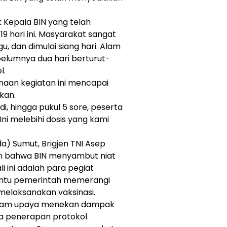
 Kepala BIN yang telah
9 hari ini. Masyarakat sangat
u, dan dimulai siang hari. Alam
elumnya dua hari berturut-
l.
aan kegiatan ini mencapai
kan.
adi, hingga pukul 5 sore, peserta
Ini melebihi dosis yang kami
a) Sumut, Brigjen TNI Asep
n bahwa BIN menyambut niat
i ini adalah para pegiat
ntu pemerintah memerangi
 melaksanakan vaksinasi.
a dalam upaya menekan dampak
wa penerapan protokol