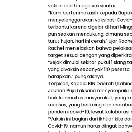
vaksin dan tenaga vaksinator.
“Kami berterimakasih kepada Bapak
menyelenggarakan vaksinasi Covid-1
terbantu karena digelar di hari Mingg
pun seakan mendukung, dimana seb
turut hujan, hari ini cerah,” ujar Rache
Rachel menjelaskan bahwa pelaksan
target sesuai dengan yang diperkira
“Sejak dimulai sekitar pukul 1 siang t
yang divaksin sebanyak 110 peserta. 
harapkan,” pungkasnya.
Terpisah, Kepala BIN Daerah (Kabind
Jauhari Puja Laksana menyampaika
baik komunitas masyarakat, yang kal
medsos, yang berkeinginan memba
pandemi covid-19, lewat koloborasi
“Vaksin ini bagian dari ikhtiar kit
Covid-19, namun harus diingat bah