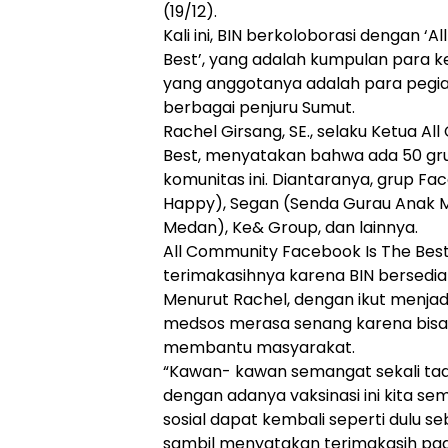
(19/12).
Kali ini, BIN berkoloborasi dengan ‘
Best’, yang adalah kumpulan para 
yang anggotanya adalah para pegia
berbagai penjuru Sumut.
Rachel Girsang, SE., selaku Ketua A
Best, menyatakan bahwa ada 50 gr
komunitas ini. Diantaranya, grup Fa
Happy), Segan (Senda Gurau Anak 
Medan), Ke& Group, dan lainnya.
All Community Facebook Is The Bes
terimakasihnya karena BIN bersedia m
Menurut Rachel, dengan ikut menjadi
medsos merasa senang karena bisa 
membantu masyarakat.
“Kawan- kawan semangat sekali t
dengan adanya vaksinasi ini kita se
sosial dapat kembali seperti dulu s
sambil menyatakan terimakasih pa