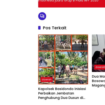
Indonesia juara Grup B Piala AFF 2020
Pos Terkait
daera
Dua Mah
daerah
Bosowa
Magang 
Kapolsek Basidondo Inisiasi
Perbaikan Jembatan
Penghubung Dua Dusun di
Desa Kayulompa