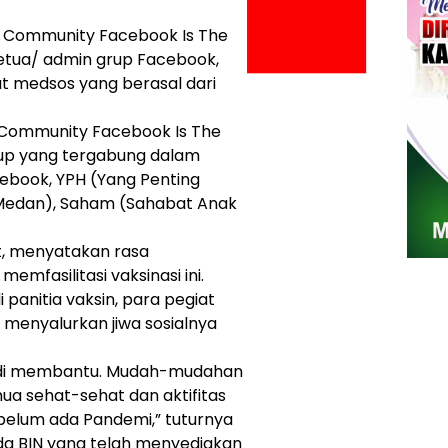
All Community Facebook Is The
ketua/ admin grup Facebook,
t medsos yang berasal dari
ll Community Facebook Is The
up yang tergabung dalam
cebook, YPH (Yang Penting
Medan), Saham (Sahabat Anak
t, menyatakan rasa
emfasilitasi vaksinasi ini.
 panitia vaksin, para pegiat
menyalurkan jiwa sosialnya
adi membantu. Mudah-mudahan
mua sehat-sehat dan aktifitas
ebelum ada Pandemi,” tuturnya
da BIN yang telah menyediakan