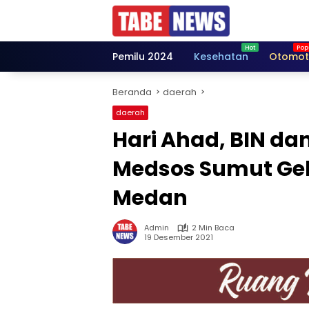
Langsung
ke
konten
Pemilu 2024
Kesehatan
Otomot
Beranda
daerah
daerah
Hari Ahad, BIN da
Medsos Sumut Gela
Medan
Admin
2 Min Baca
19 Desember 2021