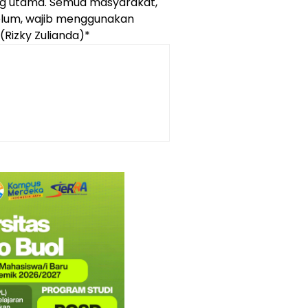
ng utama. Semua masyarakat,
belum, wajib menggunakan
(Rizky Zulianda)*