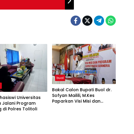
buol
h
Bakal Calon Bupati Buol dr.
Sofyan Mailili, M.Kes
asiswi Universitas
Paparkan Visi Misi dan
 Jalani Program
Program Menuju
di Polres Tolitoli
Pembangunan Buol
Berkelanjutan