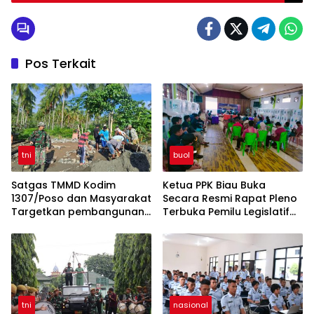
Pos Terkait
tni
buol
Satgas TMMD Kodim
Ketua PPK Biau Buka
1307/Poso dan Masyarakat
Secara Resmi Rapat Pleno
Targetkan pembangunan
Terbuka Pemilu Legislatif
Pondasi RTLH di Desa
2024 Tingkat Kecamatan
Uekambuno Selesai
Biau
tni
nasional