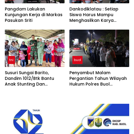
Pangdam Lakukan
Dankodiklatau : Setiap
Kunjungan Kerja di Markas
Siswa Harus Mampu
Pasukan Sriti
Menghasilkan Karya
Sebagai Hak Kekayaan
Intelektual
tni
buol
Susuri Sungai Barito,
Penyambut Malam
Dandim 1012/Btk Bantu
Pergantian Tahun Wilayah
Anak Stunting Dan
Hukum Polres Buol
Silaturahmi Bersama
Berlangsung Kondusif
Anggota Koramil Jajaran