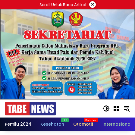
Langsung
×
Scroll Untuk Baca Artikel
ke
konten
Pemilu 2024
Kesehatan
Otomotif
Internasional