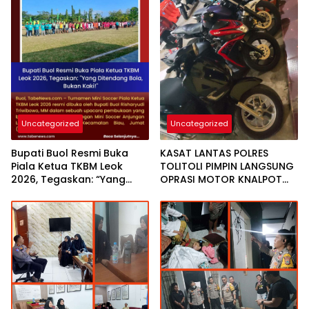
Uncategorized
Uncategorized
Bupati Buol Resmi Buka
KASAT LANTAS POLRES
Piala Ketua TKBM Leok
TOLITOLI PIMPIN LANGSUNG
2026, Tegaskan: “Yang
OPRASI MOTOR KNALPOT
Ditendang Bola, Bukan
BOGAR,INGINKAN WARGA
Kaki!”
TIDUR NYAMAN DI MALAM
HARI