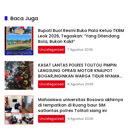
Baca Juga
Bupati Buol Resmi Buka Piala Ketua TKBM
Leok 2026, Tegaskan: “Yang Ditendang
Bola, Bukan Kaki!”
Uncategorized
7 Agustus 2026
KASAT LANTAS POLRES TOLITOLI PIMPIN
LANGSUNG OPRASI MOTOR KNALPOT
BOGAR,INGINKAN WARGA TIDUR NYAMAN
DI MALAM HARI
Uncategorized
6 Agustus 2026
Mahasiswa universitas Bosowa akhirnya
di tempatkan di Ruang baur SIM
satlantas polres Tolitoli siang ini
Uncategorized
4 Agustus 2026