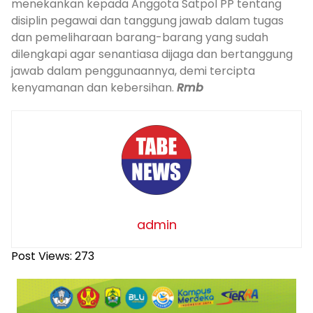
menekankan kepada Anggota Satpol PP tentang
disiplin pegawai dan tanggung jawab dalam tugas
dan pemeliharaan barang-barang yang sudah
dilengkapi agar senantiasa dijaga dan bertanggung
jawab dalam penggunaannya, demi tercipta
kenyamanan dan kebersihan.
Rmb
admin
Post Views:
273