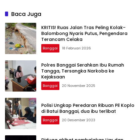
Baca Juga
KRITIS! Ruas Jalan Tras Peling Kolak–
Balombong Nyaris Putus, Pengendara
Terancam Celaka
Banggai
18 Februari 2026
Polres Banggai Serahkan Ibu Rumah
Tangga, Tersangka Narkoba ke
Kejaksaan
Banggai
20 November 2025
Polisi Ungkap Peredaran Ribuan Pil Koplo
di Batui Banggai, dua ibu terlibat
Banggai
20 Desember 2023
Diduga akibat pembalakan Liar dan