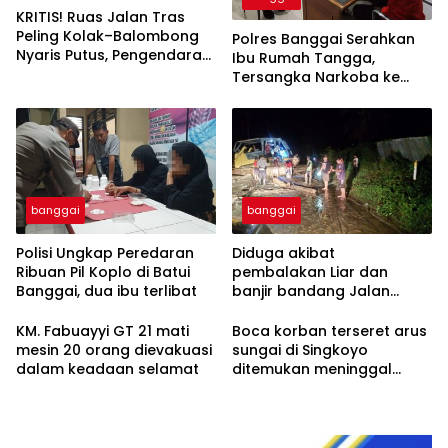
KRITIS! Ruas Jalan Tras
Peling Kolak–Balombong
Polres Banggai Serahkan
Nyaris Putus, Pengendara
Ibu Rumah Tangga,
Terancam Celaka
Tersangka Narkoba ke
Kejaksaan
banggai
banggai
Polisi Ungkap Peredaran
Diduga akibat
Ribuan Pil Koplo di Batui
pembalakan Liar dan
Banggai, dua ibu terlibat
banjir bandang Jalan
trans Sulawesi Lumpuh
Total di Desa Huhak
KM. Fabuayyi GT 21 mati
Boca korban terseret arus
mesin 20 orang dievakuasi
sungai di Singkoyo
dalam keadaan selamat
ditemukan meninggal
Dunia