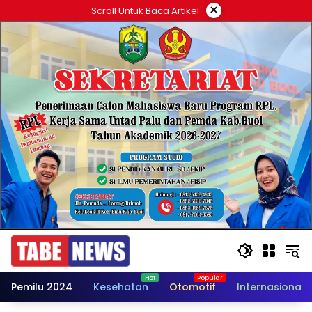
Langsung
×
Scroll Untuk Baca Artikel
ke
konten
Pemilu 2024
Kesehatan
Otomotif
Internasional