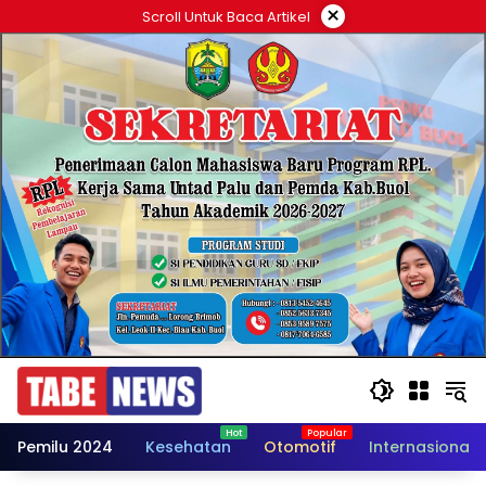
Langsung
×
Scroll Untuk Baca Artikel
ke
konten
Pemilu 2024
Kesehatan
Otomotif
Internasional