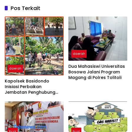
Pos Terkait
daerah
Dua Mahasiswi Universitas
daerah
Bosowa Jalani Program
Magang di Polres Tolitoli
Kapolsek Basidondo
Inisiasi Perbaikan
Jembatan Penghubung
Dua Dusun di Desa
Kayulompa
buol
buol