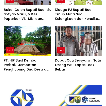
Bakal Calon Bupati Buol dr.
Diduga PJ Bupati Buol
Sofyan Mailili, M.Kes
Tutup Mata Soal
Paparkan Visi Misi dan
Kelangkaan dan Kenaikan
Program Menuju
Gas Elpiji 3 Kg di Tingkat
Pembangunan Buol
Pangkalan dan Pengecer
Berkelanjutan
buol
buol
PT. HIP Buol Kembali
Dapat Cuti Bersyarat, Satu
Perbaiki Jembatan
Orang WBP Lapas Leok
Penghubung Dua Desa di
Bebas
Kecamatan Bukal