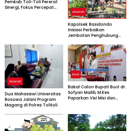
Pemkab Toli-Toli Pererat
Sinergi, Fokus Percepat
daerah
Pembangunan Daerah
Kapolsek Basidondo
Inisiasi Perbaikan
Jembatan Penghubung
Dua Dusun di Desa
Kayulompa
buol
daerah
Bakal Calon Bupati Buol dr.
Sofyan Mailili, M.Kes
Dua Mahasiswi Universitas
Paparkan Visi Misi dan
Bosowa Jalani Program
Program Menuju
Magang di Polres Tolitoli
Pembangunan Buol
Berkelanjutan