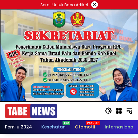
Langsung
×
Scroll Untuk Baca Artikel
ke
konten
Pemilu 2024
Kesehatan
Otomotif
Internasional