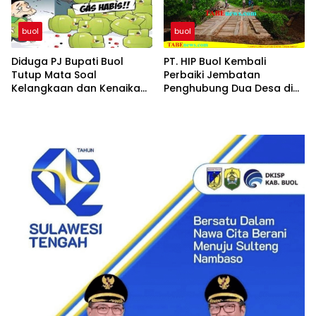
buol
buol
Diduga PJ Bupati Buol
PT. HIP Buol Kembali
Tutup Mata Soal
Perbaiki Jembatan
Kelangkaan dan Kenaikan
Penghubung Dua Desa di
Gas Elpiji 3 Kg di Tingkat
Kecamatan Bukal
Pangkalan dan Pengecer