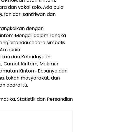
PGRI Kecamatan Kintom,
ara dan vokal solo. Ada pula
uran dari santriwan dan
irangkaikan dengan
intom Mengaji dalam rangka
g ditandai secara simbolis
Amirudin.
idikan dan Kebudayaan
lo, Camat Kintom, Makmur
ecamatan Kintom, Bosanyo dan
a, tokoh masyarakat, dan
n acara itu.
matika, Statistik dan Persandian