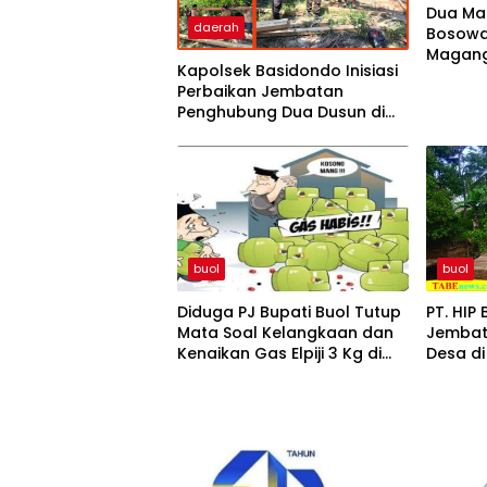
Dua Mah
daerah
Bosowa
Magang 
Kapolsek Basidondo Inisiasi
Perbaikan Jembatan
Penghubung Dua Dusun di
Desa Kayulompa
buol
buol
Diduga PJ Bupati Buol Tutup
PT. HIP
Mata Soal Kelangkaan dan
Jembat
Kenaikan Gas Elpiji 3 Kg di
Desa d
Tingkat Pangkalan dan
Pengecer