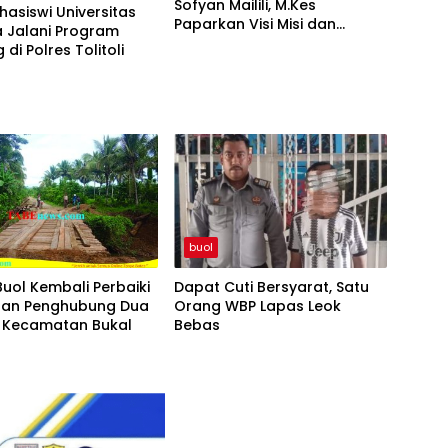
Sofyan Mailili, M.Kes
asiswi Universitas
Paparkan Visi Misi dan
 Jalani Program
Program Menuju
di Polres Tolitoli
Pembangunan Buol
Berkelanjutan
buol
 Buol Kembali Perbaiki
Dapat Cuti Bersyarat, Satu
an Penghubung Dua
Orang WBP Lapas Leok
i Kecamatan Bukal
Bebas