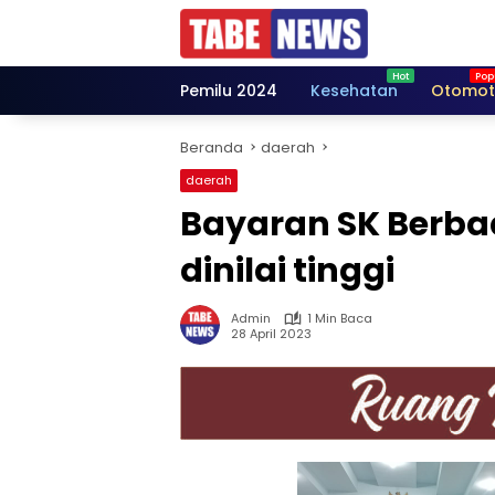
Langsung
ke
konten
Pemilu 2024
Kesehatan
Otomot
Beranda
daerah
daerah
Bayaran SK Berbad
dinilai tinggi
Admin
1 Min Baca
28 April 2023