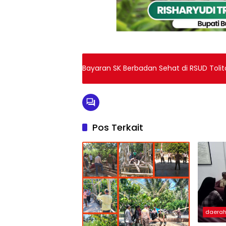
Bayaran SK Berbadan Sehat di RSUD Tolitoli
Pos Terkait
daera