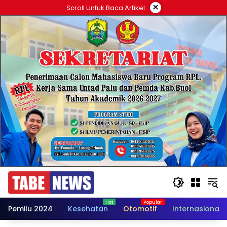
Langsung
×
Scroll Untuk Baca Artikel
ke
konten
Pemilu 2024
Kesehatan
Otomotif
Internasional