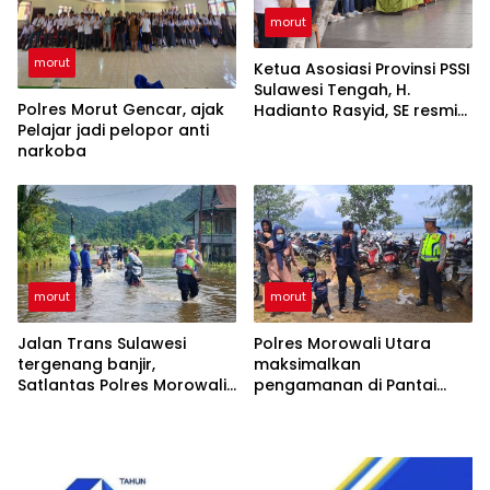
morut
morut
Ketua Asosiasi Provinsi PSSI
Sulawesi Tengah, H.
Polres Morut Gencar, ajak
Hadianto Rasyid, SE resmi
Pelajar jadi pelopor anti
melantik pengurus
narkoba
Asosiasi Kabupaten PSSI
Morowali
morut
morut
Jalan Trans Sulawesi
Polres Morowali Utara
tergenang banjir,
maksimalkan
Satlantas Polres Morowali
pengamanan di Pantai
Utara bantu warga
Ungkea di Hari Kedua
melintasi banjir
Lebaran