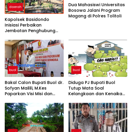
Dua Mahasiswi Universitas
daerah
Bosowa Jalani Program
Magang di Polres Tolitoli
Kapolsek Basidondo
Inisiasi Perbaikan
Jembatan Penghubung
Dua Dusun di Desa
Kayulompa
buol
buol
Bakal Calon Bupati Buol dr.
Diduga PJ Bupati Buol
Sofyan Mailili, M.Kes
Tutup Mata Soal
Paparkan Visi Misi dan
Kelangkaan dan Kenaikan
Program Menuju
Gas Elpiji 3 Kg di Tingkat
Pembangunan Buol
Pangkalan dan Pengecer
Berkelanjutan