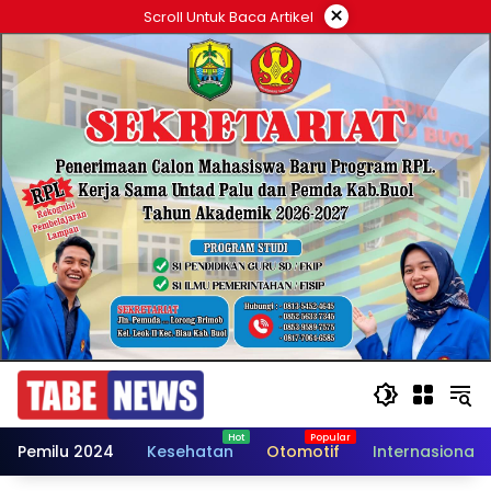
Langsung
×
Scroll Untuk Baca Artikel
ke
konten
Pemilu 2024
Kesehatan
Otomotif
Internasional