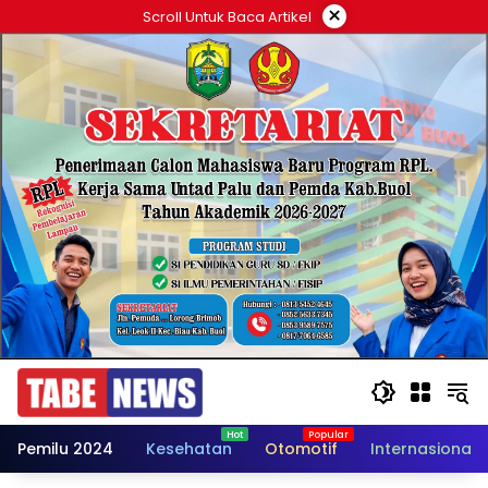
Langsung
×
Scroll Untuk Baca Artikel
ke
konten
Pemilu 2024
Kesehatan
Otomotif
Internasional