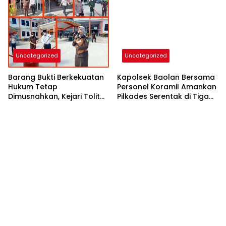
Uncategorized
Uncategorized
Barang Bukti Berkekuatan
Kapolsek Baolan Bersama
Hukum Tetap
Personel Koramil Amankan
Dimusnahkan, Kejari Tolitoli
Pilkades Serentak di Tiga
Tegaskan SOP
Desa
Pengelolaan Babuk Sesuai
Aturan