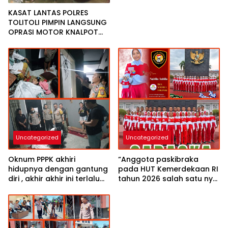
KASAT LANTAS POLRES
TOLITOLI PIMPIN LANGSUNG
OPRASI MOTOR KNALPOT
BOGAR,INGINKAN WARGA
TIDUR NYAMAN DI MALAM
HARI
Uncategorized
Uncategorized
Oknum PPPK akhiri
“Anggota paskibraka
hidupnya dengan gantung
pada HUT Kemerdekaan RI
diri , akhir akhir ini terlalu
tahun 2026 salah satu nya
berat beban hidup “Cerita
putri cantik Kapolsek
korban semasa hidup”
Baolan IPTU Samir
Muhammad SH MH yuk
kenali”