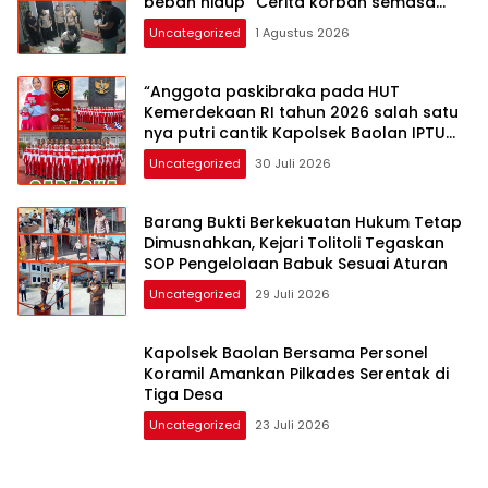
Mahasiswa universitas Bosowa akhirnya
di tempatkan di Ruang baur SIM
satlantas polres Tolitoli siang ini
Uncategorized
4 Agustus 2026
Oknum PPPK akhiri hidupnya dengan
gantung diri , akhir akhir ini terlalu berat
beban hidup “Cerita korban semasa
hidup”
Uncategorized
1 Agustus 2026
“Anggota paskibraka pada HUT
Kemerdekaan RI tahun 2026 salah satu
nya putri cantik Kapolsek Baolan IPTU
Samir Muhammad SH MH yuk kenali”
Uncategorized
30 Juli 2026
Barang Bukti Berkekuatan Hukum Tetap
Dimusnahkan, Kejari Tolitoli Tegaskan
SOP Pengelolaan Babuk Sesuai Aturan