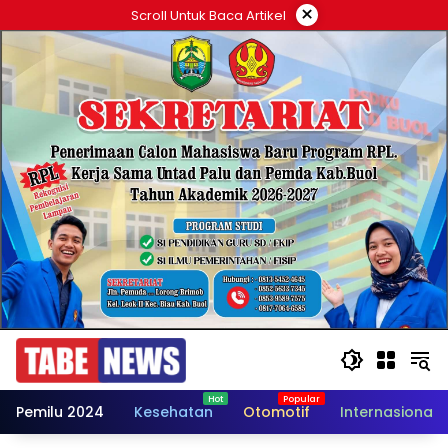
Langsung
×
Scroll Untuk Baca Artikel
ke
konten
Pemilu 2024
Kesehatan
Otomotif
Internasional