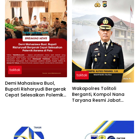
Permohonan Maaf
tolitoli
tolitoli
Demi Mahasiswa Buol,
Wakapolres Tolitoli
Bupati Risharyudi Bergerak
Berganti, Kompol Nana
Cepat Selesaikan Polemik
Taryana Resmi Jabat
Asrama di Palu
Posisi Baru