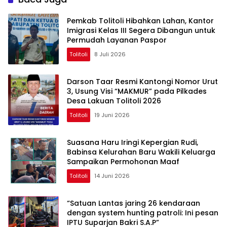
Pemkab Tolitoli Hibahkan Lahan, Kantor
Imigrasi Kelas III Segera Dibangun untuk
Permudah Layanan Paspor
Tolitoli
8 Juli 2026
Darson Taar Resmi Kantongi Nomor Urut
3, Usung Visi “MAKMUR” pada Pilkades
Desa Lakuan Tolitoli 2026
Tolitoli
19 Juni 2026
Suasana Haru Iringi Kepergian Rudi,
Babinsa Kelurahan Baru Wakili Keluarga
Sampaikan Permohonan Maaf
Tolitoli
14 Juni 2026
“Satuan Lantas jaring 26 kendaraan
dengan system hunting patroli: Ini pesan
IPTU Suparjan Bakri S.A.P”