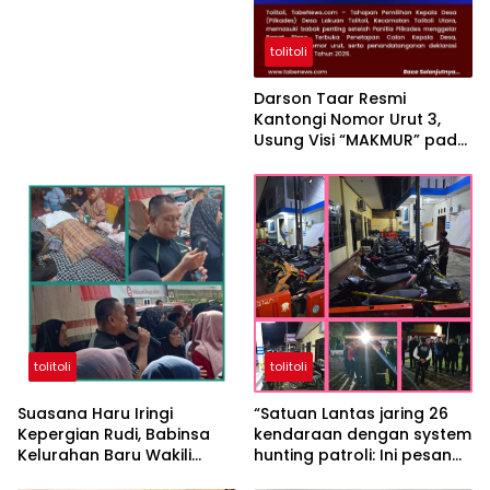
tolitoli
Darson Taar Resmi
Kantongi Nomor Urut 3,
Usung Visi “MAKMUR” pada
Pilkades Desa Lakuan
Tolitoli 2026
tolitoli
tolitoli
Suasana Haru Iringi
“Satuan Lantas jaring 26
Kepergian Rudi, Babinsa
kendaraan dengan system
Kelurahan Baru Wakili
hunting patroli: Ini pesan
Keluarga Sampaikan
IPTU Suparjan Bakri S.A.P”