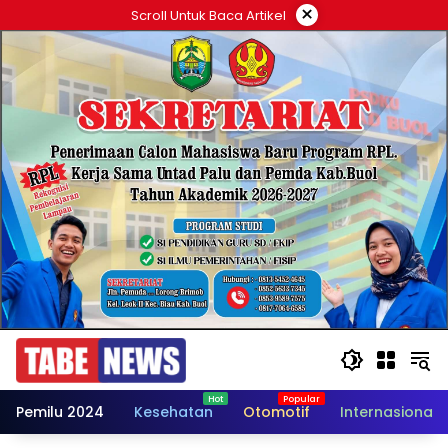
Langsung
×
Scroll Untuk Baca Artikel
ke
konten
Pemilu 2024
Kesehatan
Otomotif
Internasional