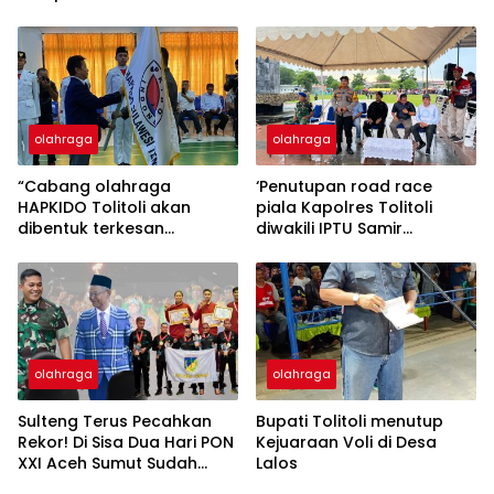
Arena
olahraga
olahraga
“Cabang olahraga
‘Penutupan road race
HAPKIDO Tolitoli akan
piala Kapolres Tolitoli
dibentuk terkesan
diwakili IPTU Samir
dipersulit oleh KONI
Muhammad SH sore tadi
Kabupaten Tolitoli” ada
“Ini nama nama sang
dugaan penyimpang dana
juara”
pembinaan cabor
olahraga
olahraga
Sulteng Terus Pecahkan
Bupati Tolitoli menutup
Rekor! Di Sisa Dua Hari PON
Kejuaraan Voli di Desa
XXI Aceh Sumut Sudah
Lalos
Kantongi 27 Medali