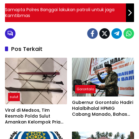
Samapta Polres Banggai lakukan patroli untuk jaga
Kamtibmas
Pos Terkait
Gorontalo
sulut
Gubernur Gorontalo Hadiri
Halalbihalal HPMIG
Viral di Medsos, Tim
Cabang Manado, Bahas
Resmob Polda Sulut
Keterwakilan Gorontalo di
Amankan Kelompok Pria
BSG
Terlibat Perkelahian di
Jalan