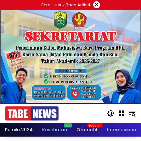
Langsung
×
Scroll Untuk Baca Artikel
ke
konten
Pemilu 2024
Kesehatan
Otomotif
Internasional