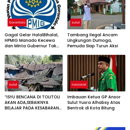
Gorontalo
sulut
Gagal Gelar HalalBihalal,
Tambang Ilegal Ancam
HPMIG Manado Kecewa
Lingkungan Dumoga,
dan Minta Gubernur Tak
Pemuda Siap Turun Aksi
Libatkan Oknum MS
sulut
nasional
“ISYU BENCANA DI TOLITOLI
Imbauan Ketua GP Ansor
AKAN ADA,SEBAIKNYA
Sulut Yusra Alhabsy Atas
BELAJAR PADA KESABARAN
Bentrok di Kota Bitung
WARGA TAGULANDANG
SULUT”