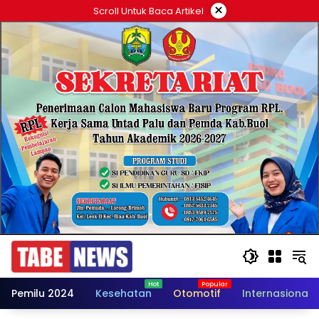
Langsung
×
Scroll Untuk Baca Artikel
ke
konten
Pemilu 2024
Kesehatan
Otomotif
Internasional