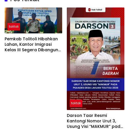
tolitoli
Pemkab Tolitoli Hibahkan
Lahan, Kantor Imigrasi
Kelas III Segera Dibangun
untuk Permudah Layanan
Paspor
tolitoli
Darson Taar Resmi
Kantongi Nomor Urut 3,
Usung Visi “MAKMUR” pada