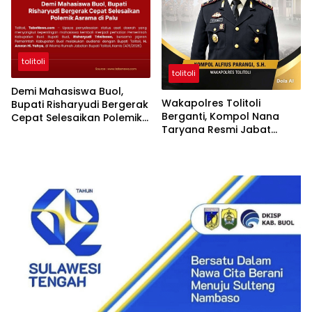
tolitoli
tolitoli
Demi Mahasiswa Buol,
Wakapolres Tolitoli
Bupati Risharyudi Bergerak
Berganti, Kompol Nana
Cepat Selesaikan Polemik
Taryana Resmi Jabat
Asrama di Palu
Posisi Baru