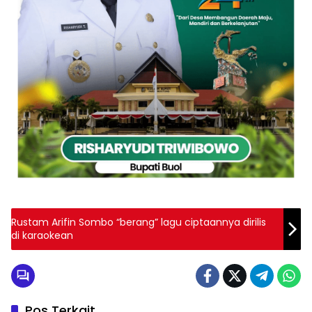
Rustam Arifin Sombo “berang” lagu ciptaannya dirilis
di karaokean
Pos Terkait