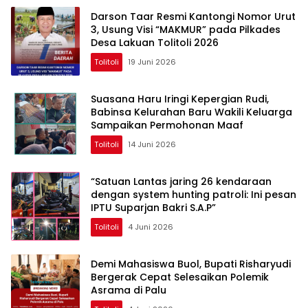
Darson Taar Resmi Kantongi Nomor Urut
3, Usung Visi “MAKMUR” pada Pilkades
Desa Lakuan Tolitoli 2026
Tolitoli
19 Juni 2026
Suasana Haru Iringi Kepergian Rudi,
Babinsa Kelurahan Baru Wakili Keluarga
Sampaikan Permohonan Maaf
Tolitoli
14 Juni 2026
“Satuan Lantas jaring 26 kendaraan
dengan system hunting patroli: Ini pesan
IPTU Suparjan Bakri S.A.P”
Tolitoli
4 Juni 2026
Demi Mahasiswa Buol, Bupati Risharyudi
Bergerak Cepat Selesaikan Polemik
Asrama di Palu