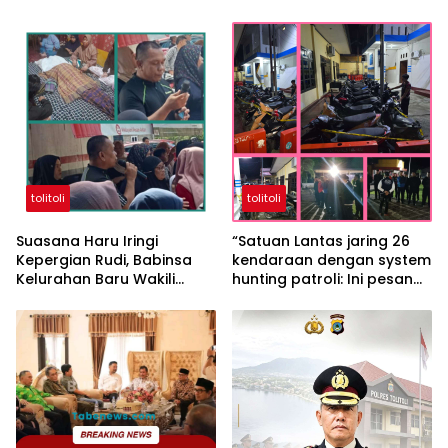
Pilkades Desa Lakuan
Tolitoli 2026
tolitoli
tolitoli
Suasana Haru Iringi
“Satuan Lantas jaring 26
Kepergian Rudi, Babinsa
kendaraan dengan system
Kelurahan Baru Wakili
hunting patroli: Ini pesan
Keluarga Sampaikan
IPTU Suparjan Bakri S.A.P”
Permohonan Maaf