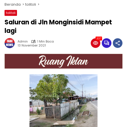
Beranda
tolitoli
tolitoli
Saluran di Jln Monginsidi Mampet
lagi
337
Admin
1 Min Baca
13 November 2021