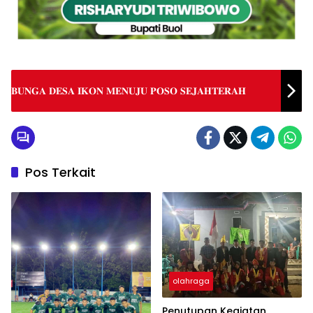
𝐁𝐔𝐍𝐆𝐀 𝐃𝐄𝐒𝐀 𝐈𝐊𝐎𝐍 𝐌𝐄𝐍𝐔𝐉𝐔 𝐏𝐎𝐒𝐎 𝐒𝐄𝐉𝐀𝐇𝐓𝐄𝐑𝐀𝐇
Pos Terkait
olahraga
Penutupan Kegiatan