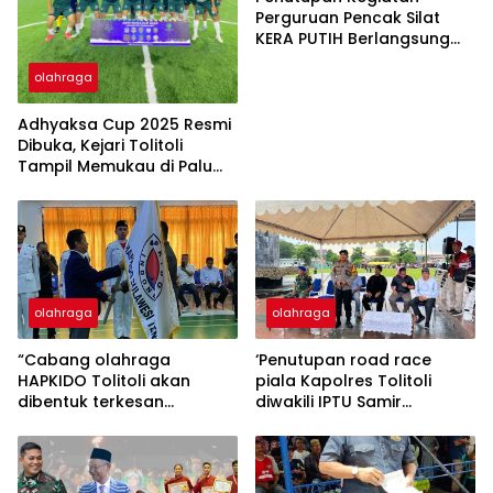
Perguruan Pencak Silat
KERA PUTIH Berlangsung
Meriah di Desa Anggasan
olahraga
Adhyaksa Cup 2025 Resmi
Dibuka, Kejari Tolitoli
Tampil Memukau di Palu
Arena
olahraga
olahraga
“Cabang olahraga
‘Penutupan road race
HAPKIDO Tolitoli akan
piala Kapolres Tolitoli
dibentuk terkesan
diwakili IPTU Samir
dipersulit oleh KONI
Muhammad SH sore tadi
Kabupaten Tolitoli” ada
“Ini nama nama sang
dugaan penyimpang dana
juara”
pembinaan cabor