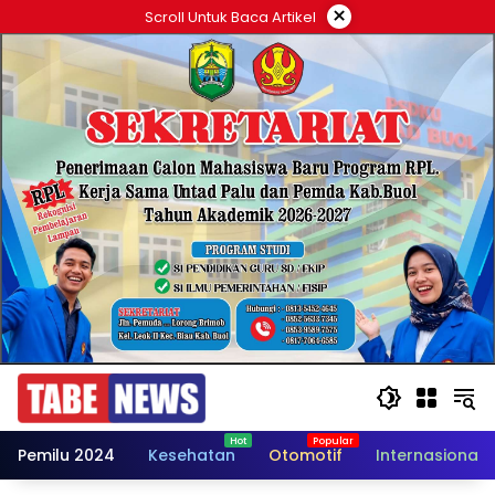
Langsung
×
Scroll Untuk Baca Artikel
ke
konten
Pemilu 2024
Kesehatan
Otomotif
Internasional