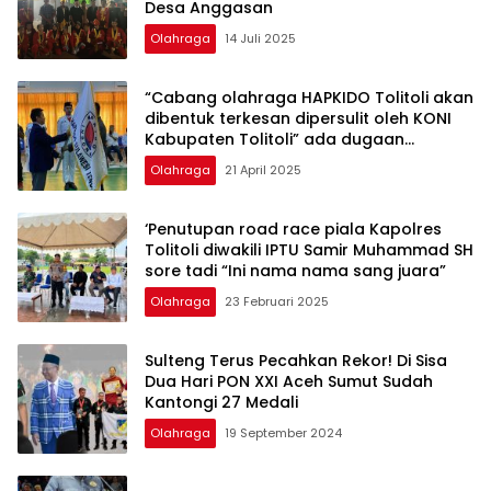
Desa Anggasan
Olahraga
14 Juli 2025
“Cabang olahraga HAPKIDO Tolitoli akan
dibentuk terkesan dipersulit oleh KONI
Kabupaten Tolitoli” ada dugaan
penyimpang dana pembinaan cabor
Olahraga
21 April 2025
‘Penutupan road race piala Kapolres
Tolitoli diwakili IPTU Samir Muhammad SH
sore tadi “Ini nama nama sang juara”
Olahraga
23 Februari 2025
Sulteng Terus Pecahkan Rekor! Di Sisa
Dua Hari PON XXI Aceh Sumut Sudah
Kantongi 27 Medali
Olahraga
19 September 2024