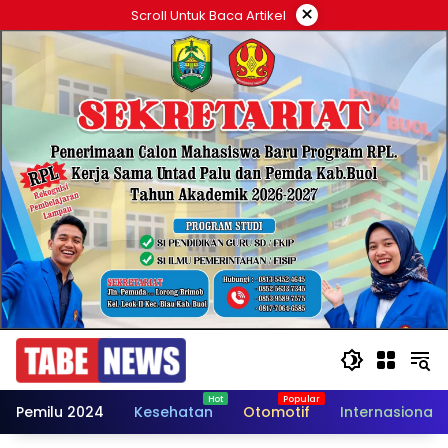
Langsung
×
Scroll Untuk Baca Artikel
ke
konten
Pemilu 2024
Kesehatan
Otomotif
Internasional