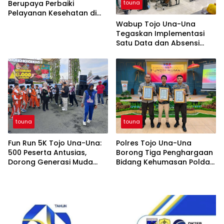
Berupaya Perbaiki
touna
Pelayanan Kesehatan di
Ampana Kota: Linsek
Wabup Tojo Una-Una
Bahas Strategi Jitu!
Tegaskan Implementasi
Satu Data dan Absensi
Peserta Bimtek: Disiplin dan
Transparansi Tak Bisa
Ditawar!
touna
touna
Fun Run 5K Tojo Una-Una:
Polres Tojo Una-Una
500 Peserta Antusias,
Borong Tiga Penghargaan
Dorong Generasi Muda
Bidang Kehumasan Polda
Sehat dan Bebas Stunting!
Sulteng