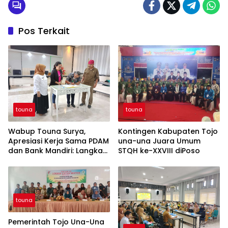
Pos Terkait
touna
touna
Wabup Touna Surya,
Kontingen Kabupaten Tojo
Apresiasi Kerja Sama PDAM
una-una Juara Umum
dan Bank Mandiri: Langkah
STQH ke-XXVIII diPoso
Maju Layanan Publik di Era
Digital
touna
Pemerintah Tojo Una-Una