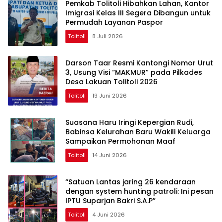
Pemkab Tolitoli Hibahkan Lahan, Kantor
Imigrasi Kelas III Segera Dibangun untuk
Permudah Layanan Paspor
Tolitoli
8 Juli 2026
Darson Taar Resmi Kantongi Nomor Urut
3, Usung Visi “MAKMUR” pada Pilkades
Desa Lakuan Tolitoli 2026
Tolitoli
19 Juni 2026
Suasana Haru Iringi Kepergian Rudi,
Babinsa Kelurahan Baru Wakili Keluarga
Sampaikan Permohonan Maaf
Tolitoli
14 Juni 2026
“Satuan Lantas jaring 26 kendaraan
dengan system hunting patroli: Ini pesan
IPTU Suparjan Bakri S.A.P”
Tolitoli
4 Juni 2026