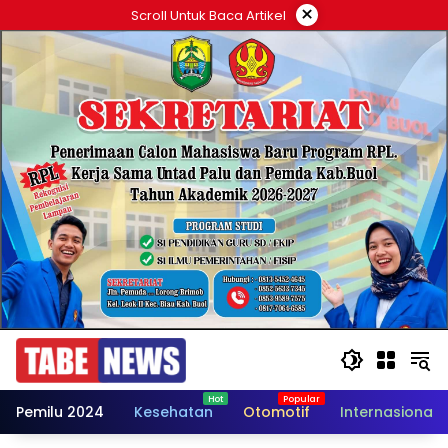
Langsung
×
Scroll Untuk Baca Artikel
ke
konten
Pemilu 2024
Kesehatan
Otomotif
Internasional