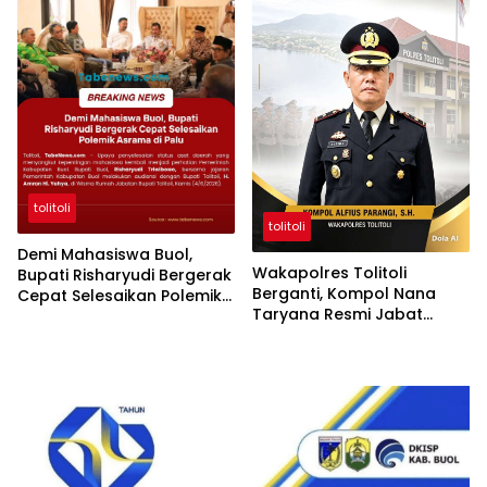
tolitoli
tolitoli
Demi Mahasiswa Buol,
Wakapolres Tolitoli
Bupati Risharyudi Bergerak
Berganti, Kompol Nana
Cepat Selesaikan Polemik
Taryana Resmi Jabat
Asrama di Palu
Posisi Baru