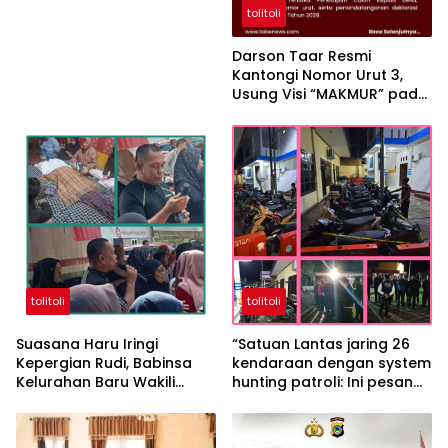
tolitoli
Darson Taar Resmi
Kantongi Nomor Urut 3,
Usung Visi “MAKMUR” pada
Pilkades Desa Lakuan
Tolitoli 2026
tolitoli
tolitoli
Suasana Haru Iringi
“Satuan Lantas jaring 26
Kepergian Rudi, Babinsa
kendaraan dengan system
Kelurahan Baru Wakili
hunting patroli: Ini pesan
Keluarga Sampaikan
IPTU Suparjan Bakri S.A.P”
Permohonan Maaf