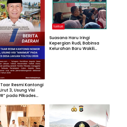
tolitoli
Suasana Haru Iringi
Kepergian Rudi, Babinsa
Kelurahan Baru Wakili
Keluarga Sampaikan
Permohonan Maaf
 Taar Resmi Kantongi
rut 3, Usung Visi
R” pada Pilkades
kuan Tolitoli 2026