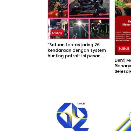
tolitoli
“Satuan Lantas jaring 26
tolitoli
kendaraan dengan system
hunting patroli: Ini pesan
Demi Ma
IPTU Suparjan Bakri S.A.P”
Rishary
Selesa
di Palu