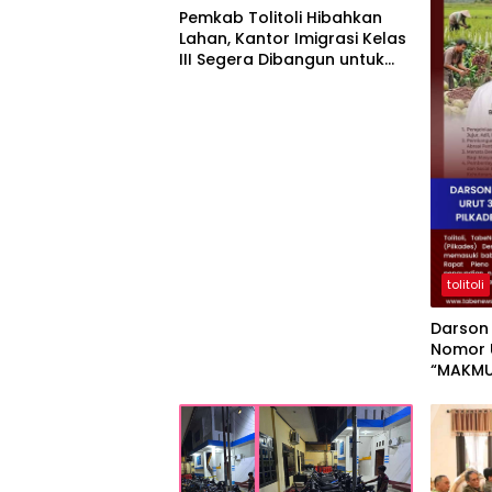
Pemkab Tolitoli Hibahkan
Lahan, Kantor Imigrasi Kelas
III Segera Dibangun untuk
Permudah Layanan Paspor
tolitoli
Darson
Nomor U
“MAKMU
Desa La