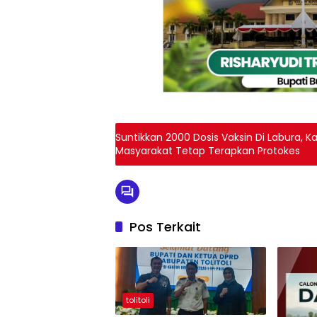
Suntikkan 2000 Dosis Vaksin Di Labura, 
Masyarakat Tetap Terapkan Protokes
Pos Terkait
tolitoli