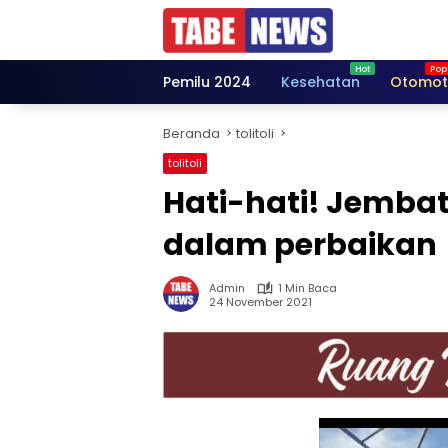
Langsung
ke
konten
Pemilu 2024
Kesehatan
Otomot
Beranda
tolitoli
tolitoli
Hati-hati! Jemb
dalam perbaikan
Admin
1 Min Baca
24 November 2021