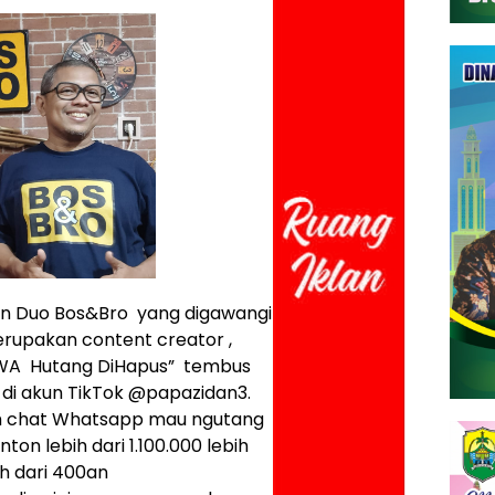
n Duo Bos&Bro yang digawangi
rupakan content creator ,
t WA Hutang DiHapus” tembus
 di akun TikTok @papazidan3.
ah chat Whatsapp mau ngutang
nton lebih dari 1.100.000 lebih
ih dari 400an