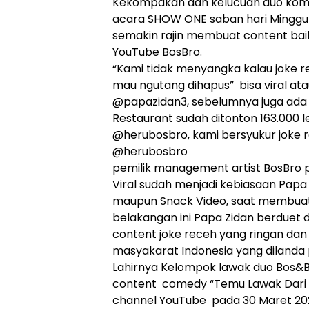
Kekompakan dan kelucuan duo kom
acara SHOW ONE saban hari Minggu 
semakin rajin membuat content bai
YouTube BosBro.
“Kami tidak menyangka kalau joke 
mau ngutang dihapus” bisa viral ata
@papazidan3, sebelumnya juga ada y
Restaurant sudah ditonton 163.000 le
@herubosbro, kami bersyukur joke re
@herubosbro
pemilik management artist BosBro p
Viral sudah menjadi kebiasaan Papa Z
maupun Snack Video, saat membuat 
belakangan ini Papa Zidan berdue
content joke receh yang ringan dan
masyakarat Indonesia yang dilanda 
Lahirnya Kelompok lawak duo Bos&B
content comedy “Temu Lawak Dari R
channel YouTube pada 30 Maret 20