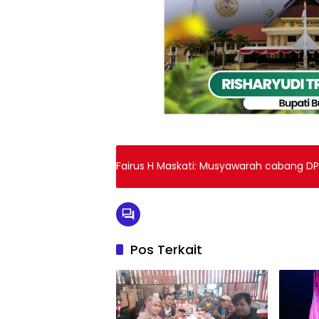
Fairus H Maskati: Musyawarah cabang DP
Pos Terkait