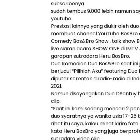
subscribenya
sudah tembus 9.000 lebih namun sa
youtube.
Prestasi lainnya yang diukir oleh d
membuat channel YouTube BosBro 
Comedy Bos&Bro Show , talk show B
live siaran acara SHOW ONE di IMTV 
garapan sutradara Heru BosBro.
Duo Komedian Duo Bos&Bro saat ini j
berjudul “Pilihlah Aku” featuring Duo 
diputar serentak diradio-radio di I
2021.
Namun disayangakan Duo DSantuy b
clip.
“Saat ini kami sedang mencari 2 pen
duo syaratnya ya wanita usia 17-25 t
ribet itu saya, kalau minat kirim fot
kata Heru BosBro yang juga berprof
sutradara video clip.