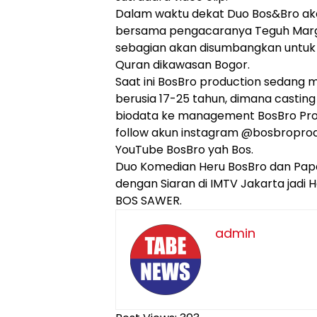
Dalam waktu dekat Duo Bos&Bro aka
bersama pengacaranya Teguh Margo
sebagian akan disumbangkan untu
Quran dikawasan Bogor.
Saat ini BosBro production sedang m
berusia 17-25 tahun, dimana casting 
biodata ke management BosBro Pro
follow akun instagram @bosbroprod
YouTube BosBro yah Bos.
Duo Komedian Heru BosBro dan Papa 
dengan Siaran di IMTV Jakarta jadi
BOS SAWER.
admin