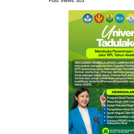
Post Views:
303