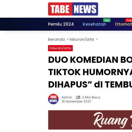
Langsung
ke
konten
Pemilu 2024
Kesehatan
Otomot
Beranda
hiburan/artis
hiburan/artis
DUO KOMEDIAN BO
TIKTOK HUMORNY
DIHAPUS” dI TEMBU
Admin
3 Min Baca
19 November 2021