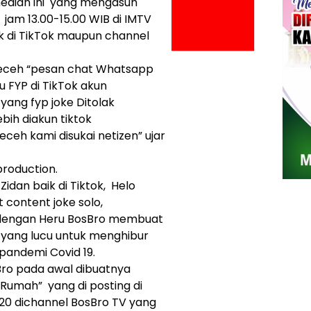
edian ini yang mengasuh
jam 13.00-15.00 WIB di IMTV
k di TikTok maupun channel
receh “pesan chat Whatsapp
u FYP di TikTok akun
ang fyp joke Ditolak
bih diakun tiktok
ceh kami disukai netizen” ujar
roduction.
idan baik di Tiktok, Helo
content joke solo,
t dengan Heru BosBro membuat
 yang lucu untuk menghibur
pandemi Covid 19.
ro pada awal dibuatnya
umah” yang di posting di
20 dichannel BosBro TV yang