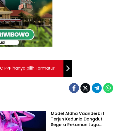
C PPP hanya pilih Formatur
Model Aldha Vaanderbilt
Terjun Kedunia Dangdut
Segera Rekaman Lagu
Ciptaan Heru BosBro