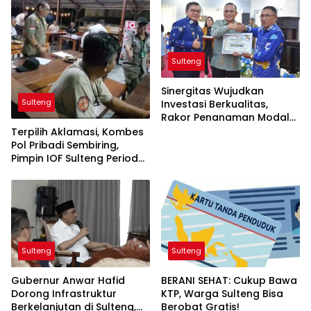
Sulteng
Sinergitas Wujudkan
Sulteng
Investasi Berkualitas,
Rakor Penanaman Modal
dan PTSP Digelar
Terpilih Aklamasi, Kombes
Pol Pribadi Sembiring,
Pimpin IOF Sulteng Periode
2025-2029
Sulteng
Sulteng
Gubernur Anwar Hafid
BERANI SEHAT: Cukup Bawa
Dorong Infrastruktur
KTP, Warga Sulteng Bisa
Berkelanjutan di Sulteng,
Berobat Gratis!