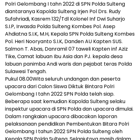
Polri Gelombang I tahn 2022 di SPN Polda Sulteng
diantaranya Kapolda Sulteng Irjen Pol Drs. Rudy
Sufahriadi, Kasrem 132/Tdl Kolonel Inf Dwi Suharjo
S.I.P, Irwasda Polda Sulteng Kombes Pol. Asep
Ahdiatna S.I.K, M.H, Kepala SPN Polda Sulteng Kombes
Pol. Heri Nooryanto S.I.K, Danden AU Kapten SUS.
Salmon T. Abas, Danramil 07 taweli Kapten inf Aziz
Tike, Camat labuan Ibu Asia dan PJ. kepala desa
labuan panimba Andi waris dan pejabat teras Polda
Sulawesi Tengah.
Pukul 08.00Wita seluruh undangan dan peserta
upacara dari Calon Siswa Diktuk Bintara Polri
Gelombang I tahn 2022 SPN Polda telah siap.
Beberapa saat kemudian Kapolda Sulteng selaku
inspektur upacara di SPN Polda dan upacara dimulai.
Dalam rangkaian upacara dibacakan laporan
pelaksanaan pendidikan Pembentukan Bitara Polri
Gelombang I tahun 2022 SPN Polda Sulteng oleh
Kepala SPN Polda Sulteng. Selanjutnya masih dalam