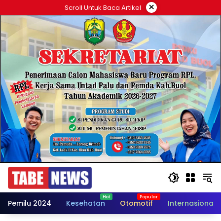
Langsung
×
Scroll Untuk Baca Artikel
ke
konten
Pemilu 2024
Kesehatan
Otomotif
Internasional