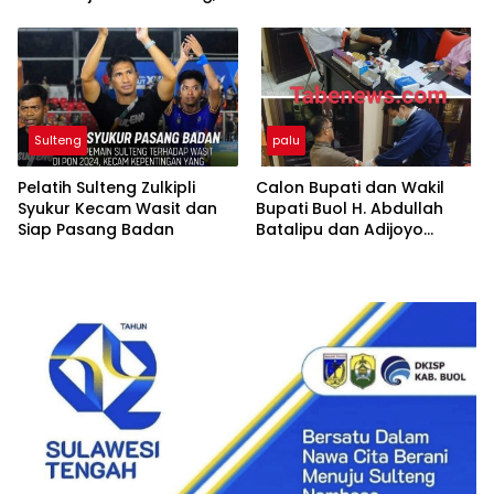
Usulkan Waduk dan
Flyover Tambang
Sulteng
palu
Pelatih Sulteng Zulkipli
Calon Bupati dan Wakil
Syukur Kecam Wasit dan
Bupati Buol H. Abdullah
Siap Pasang Badan
Batalipu dan Adijoyo
Dauda Selesaikan Tes
Kesehatan di RSUD Undata
Palu