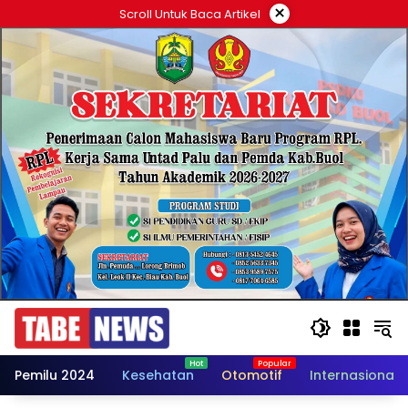
Langsung
×
Scroll Untuk Baca Artikel
ke
konten
Pemilu 2024
Kesehatan
Otomotif
Internasional