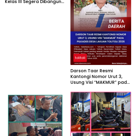
Kelas III Segera Dibangun
untuk Permudah Layanan
Paspor
tolitoli
Darson Taar Resmi
Kantongi Nomor Urut 3,
Usung Visi “MAKMUR” pada
Pilkades Desa Lakuan
Tolitoli 2026