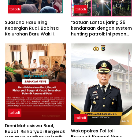
tolitoli
tolitoli
Suasana Haru Iringi
“Satuan Lantas jaring 26
Kepergian Rudi, Babinsa
kendaraan dengan system
Kelurahan Baru Wakili
hunting patroli: Ini pesan
Keluarga Sampaikan
IPTU Suparjan Bakri S.A.P”
Permohonan Maaf
tolitoli
tolitoli
Demi Mahasiswa Buol,
Wakapolres Tolitoli
Bupati Risharyudi Bergerak
Berganti, Kompol Nana