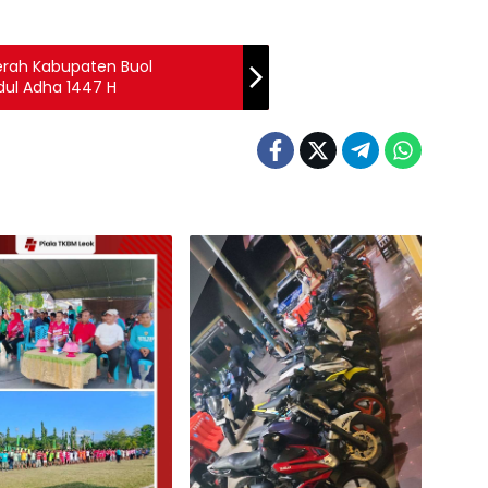
erah Kabupaten Buol
dul Adha 1447 H