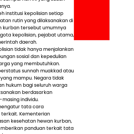
anya.
 institusi kepolisian setiap
tan rutin yang dilaksanakan di
an kurban tersebut umumnya
gota kepolisian, pejabat utama,
erintah daerah.
polisian tidak hanya menjalankan
ungan sosial dan kepedulian
warga yang membutuhkan.
 berstatus sunnah muakkad atau
m yang mampu. Negara tidak
an hukum bagi seluruh warga
aksanakan berdasarkan
asing individu.
mengatur tata cara
 terkait. Kementerian
san kesehatan hewan kurban,
berikan panduan terkait tata