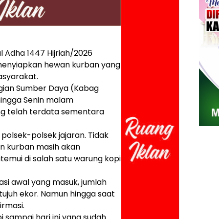
l Adha 1447 Hijriah/2026
ai menyiapkan hewan kurban yang
asyarakat.
gian Sumber Daya (Kabag
 hingga Senin malam
ng telah terdata sementara
polsek-polsek jajaran. Tidak
n kurban masih akan
temui di salah satu warung kopi
asi awal yang masuk, jumlah
tujuh ekor. Namun hingga saat
irmasi.
pi sampai hari ini yang sudah