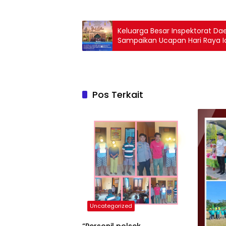
Keluarga Besar Inspektorat Da
Sampaikan Ucapan Hari Raya I
Pos Terkait
Uncategorized
“Personil polsek