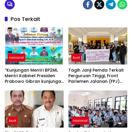
Pos Terkait
nasional
buol
“Kunjungan Mentri BP2MI,
Tagih Janji Pemda Terkait
Mentri Kabinet Presiden
Perguruan Tinggi, Front
Prabowo Gibran kunjungan
Parlemen Jalanan (FPJ)
kerja di Paddumpu, Putra
Demo Hari Hardiknas di
Dampal Selatan”
DPRD Buol
buol
nasional