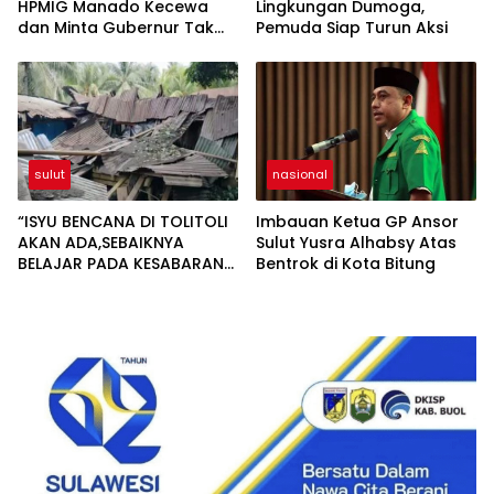
HPMIG Manado Kecewa
Lingkungan Dumoga,
dan Minta Gubernur Tak
Pemuda Siap Turun Aksi
Libatkan Oknum MS
sulut
nasional
“ISYU BENCANA DI TOLITOLI
Imbauan Ketua GP Ansor
AKAN ADA,SEBAIKNYA
Sulut Yusra Alhabsy Atas
BELAJAR PADA KESABARAN
Bentrok di Kota Bitung
WARGA TAGULANDANG
SULUT”