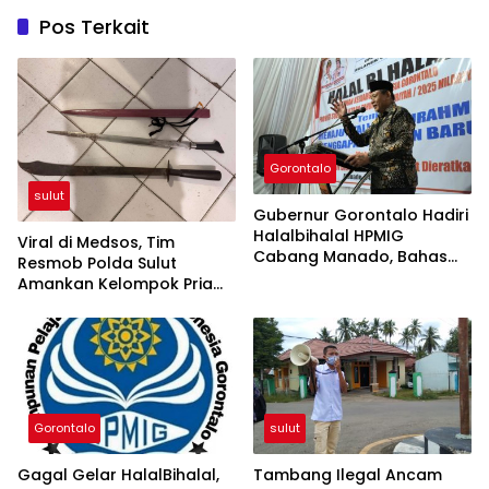
Pos Terkait
Gorontalo
sulut
Gubernur Gorontalo Hadiri
Halalbihalal HPMIG
Viral di Medsos, Tim
Cabang Manado, Bahas
Resmob Polda Sulut
Keterwakilan Gorontalo di
Amankan Kelompok Pria
BSG
Terlibat Perkelahian di
Jalan
Gorontalo
sulut
Gagal Gelar HalalBihalal,
Tambang Ilegal Ancam