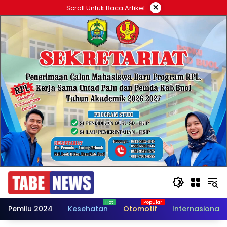
Langsung
×
Scroll Untuk Baca Artikel
ke
konten
Pemilu 2024
Kesehatan
Otomotif
Internasional