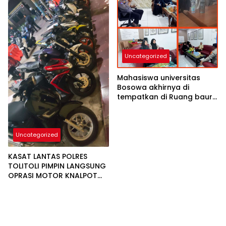
Uncategorized
Mahasiswa universitas
Bosowa akhirnya di
tempatkan di Ruang baur
SIM satlantas polres
Tolitoli siang ini
Uncategorized
KASAT LANTAS POLRES
TOLITOLI PIMPIN LANGSUNG
OPRASI MOTOR KNALPOT
BOGAR,INGINKAN WARGA
TIDUR NYAMAN DI MALAM
HARI