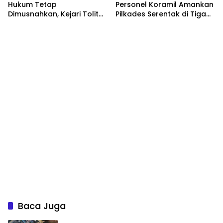
Hukum Tetap
Personel Koramil Amankan
Dimusnahkan, Kejari Tolitoli
Pilkades Serentak di Tiga
Tegaskan SOP
Desa
Pengelolaan Babuk Sesuai
Aturan
Baca Juga