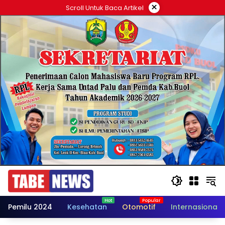
Langsung
×
Scroll Untuk Baca Artikel
ke
konten
Pemilu 2024
Kesehatan
Otomotif
Internasional