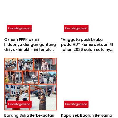
Uncategorized
Uncategorized
Oknum PPPK akhiri
“Anggota paskibraka
hidupnya dengan gantung
pada HUT Kemerdekaan RI
diri , akhir akhir ini terlalu
tahun 2026 salah satu nya
berat beban hidup “Cerita
putri cantik Kapolsek
korban semasa hidup”
Baolan IPTU Samir
Muhammad SH MH yuk
kenali”
Uncategorized
Uncategorized
Barang Bukti Berkekuatan
Kapolsek Baolan Bersama