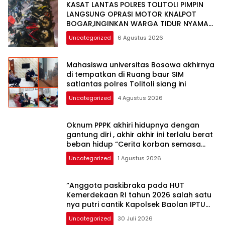
KASAT LANTAS POLRES TOLITOLI PIMPIN
LANGSUNG OPRASI MOTOR KNALPOT
BOGAR,INGINKAN WARGA TIDUR NYAMAN
DI MALAM HARI
Uncategorized
6 Agustus 2026
Mahasiswa universitas Bosowa akhirnya
di tempatkan di Ruang baur SIM
satlantas polres Tolitoli siang ini
Uncategorized
4 Agustus 2026
Oknum PPPK akhiri hidupnya dengan
gantung diri , akhir akhir ini terlalu berat
beban hidup “Cerita korban semasa
hidup”
Uncategorized
1 Agustus 2026
“Anggota paskibraka pada HUT
Kemerdekaan RI tahun 2026 salah satu
nya putri cantik Kapolsek Baolan IPTU
Samir Muhammad SH MH yuk kenali”
Uncategorized
30 Juli 2026